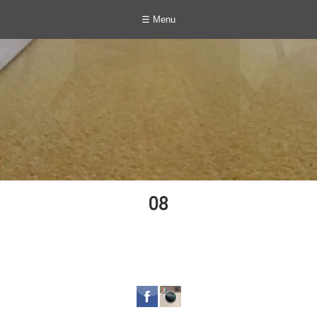
☰ Menu
08