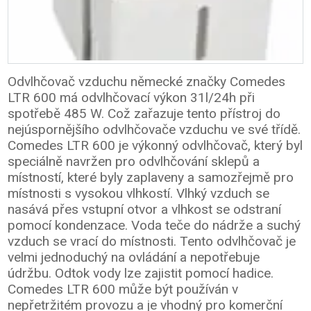
Odvlhčovač vzduchu německé značky Comedes
LTR 600 má odvlhčovací výkon 31l/24h při
spotřebě 485 W. Což zařazuje tento přístroj do
nejúspornějšího odvlhčovače vzduchu ve své třídě.
Comedes LTR 600 je výkonný odvlhčovač, který byl
speciálně navržen pro odvlhčování sklepů a
místností, které byly zaplaveny a samozřejmě pro
místnosti s vysokou vlhkostí. Vlhký vzduch se
nasává přes vstupní otvor a vlhkost se odstraní
pomocí kondenzace. Voda teče do nádrže a suchý
vzduch se vrací do místnosti. Tento odvlhčovač je
velmi jednoduchý na ovládání a nepotřebuje
údržbu. Odtok vody lze zajistit pomocí hadice.
Comedes LTR 600 může být používán v
nepřetržitém provozu a je vhodný pro komerční